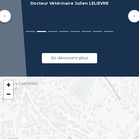
Docteur Vétérinaire Julien LELIEVRE
Précédent
Su
En découvrir plus
+
−